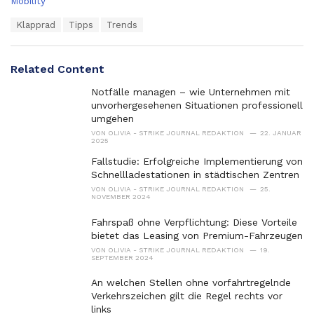
C
Mobility
a
T
Klapprad
Tipps
Trends
t
a
e
g
g
s
o
Related Content
:
r
i
Notfälle managen – wie Unternehmen mit
e
unvorhergesehenen Situationen professionell
s
umgehen
:
VON
OLIVIA - STRIKE JOURNAL REDAKTION
22. JANUAR
2025
Fallstudie: Erfolgreiche Implementierung von
Schnellladestationen in städtischen Zentren
VON
OLIVIA - STRIKE JOURNAL REDAKTION
25.
NOVEMBER 2024
Fahrspaß ohne Verpflichtung: Diese Vorteile
bietet das Leasing von Premium-Fahrzeugen
VON
OLIVIA - STRIKE JOURNAL REDAKTION
19.
SEPTEMBER 2024
An welchen Stellen ohne vorfahrtregelnde
Verkehrszeichen gilt die Regel rechts vor
links