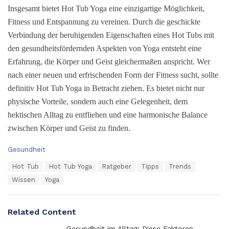
Insgesamt bietet Hot Tub Yoga eine einzigartige Möglichkeit,
Fitness und Entspannung zu vereinen. Durch die geschickte
Verbindung der beruhigenden Eigenschaften eines Hot Tubs mit
den gesundheitsfördernden Aspekten von Yoga entsteht eine
Erfahrung, die Körper und Geist gleichermaßen anspricht. Wer
nach einer neuen und erfrischenden Form der Fitness sucht, sollte
definitiv Hot Tub Yoga in Betracht ziehen. Es bietet nicht nur
physische Vorteile, sondern auch eine Gelegenheit, dem
hektischen Alltag zu entfliehen und eine harmonische Balance
zwischen Körper und Geist zu finden.
C
Gesundheit
a
T
Hot Tub
Hot Tub Yoga
Ratgeber
Tipps
Trends
t
a
e
Wissen
Yoga
g
g
s
o
:
r
Related Content
i
e
Gesundheit im Alltag: Diese Faktoren