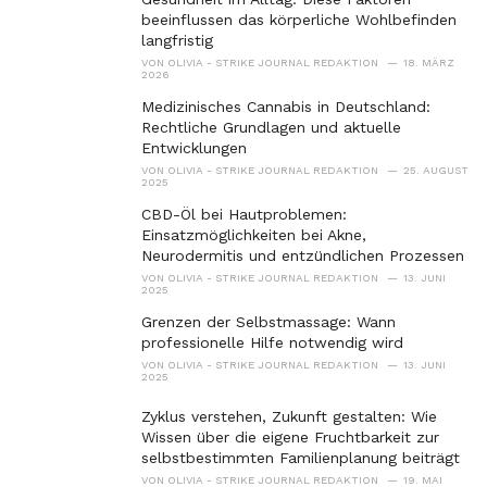
s
beeinflussen das körperliche Wohlbefinden
:
langfristig
VON
OLIVIA - STRIKE JOURNAL REDAKTION
18. MÄRZ
2026
Medizinisches Cannabis in Deutschland:
Rechtliche Grundlagen und aktuelle
Entwicklungen
VON
OLIVIA - STRIKE JOURNAL REDAKTION
25. AUGUST
2025
CBD-Öl bei Hautproblemen:
Einsatzmöglichkeiten bei Akne,
Neurodermitis und entzündlichen Prozessen
VON
OLIVIA - STRIKE JOURNAL REDAKTION
13. JUNI
2025
Grenzen der Selbstmassage: Wann
professionelle Hilfe notwendig wird
VON
OLIVIA - STRIKE JOURNAL REDAKTION
13. JUNI
2025
Zyklus verstehen, Zukunft gestalten: Wie
Wissen über die eigene Fruchtbarkeit zur
selbstbestimmten Familienplanung beiträgt
VON
OLIVIA - STRIKE JOURNAL REDAKTION
19. MAI