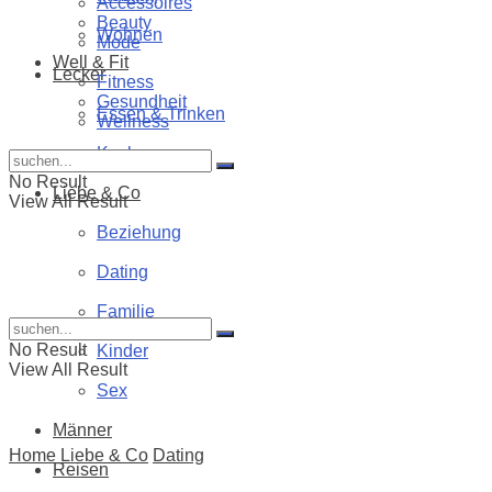
Accessoires
Beauty
Wohnen
Mode
Well & Fit
Lecker
Fitness
Gesundheit
Essen & Trinken
Wellness
Kochen
No Result
Liebe & Co
View All Result
Beziehung
Dating
Familie
No Result
Kinder
View All Result
Sex
Männer
Home
Liebe & Co
Dating
Reisen