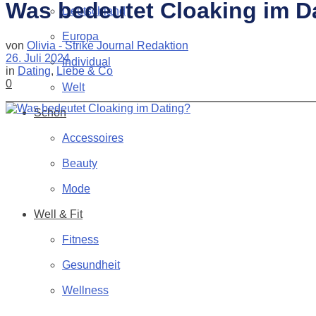
Was bedeutet Cloaking im D
Deutschland
Europa
von
Olivia - Strike Journal Redaktion
26. Juli 2024
Individual
in
Dating
,
Liebe & Co
0
Welt
Schön
Accessoires
Beauty
Mode
Well & Fit
Fitness
Gesundheit
Wellness