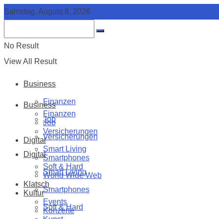
Samstag, August 8, 2026
No Result
View All Result
Business
Finanzen
Business
Finanzen
Job
Job
Versicherungen
Versicherungen
Digital
Smart Living
Digital
Smartphones
Soft & Hard
Smart Living
World Wide Web
Klatsch
Smartphones
Kultur
Events
Soft & Hard
Konzerte