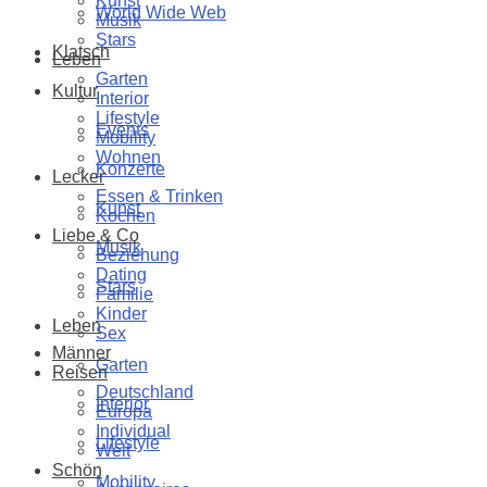
Kunst
World Wide Web
Musik
Stars
Klatsch
Leben
Garten
Kultur
Interior
Lifestyle
Events
Mobility
Wohnen
Konzerte
Lecker
Essen & Trinken
Kunst
Kochen
Liebe & Co
Musik
Beziehung
Dating
Stars
Familie
Kinder
Leben
Sex
Männer
Garten
Reisen
Deutschland
Interior
Europa
Individual
Lifestyle
Welt
Schön
Mobility